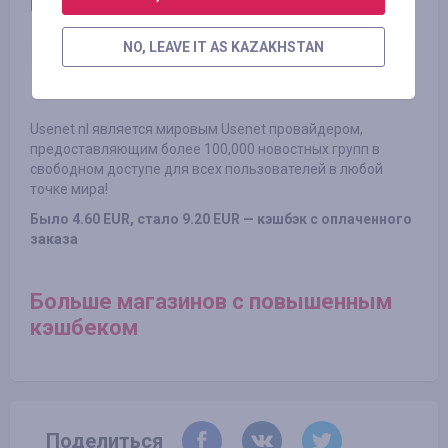
Usenet nl.
Usenet провайдер
NO, LEAVE IT AS KAZAKHSTAN
Usenet nl является мировым Usenet провайдером,
предоставляющим более 100,000 новостных групп в
свободном доступе для всех пользователей в любой
точке мира!
Было 4.60 EUR, стало 9.20 EUR — кэшбэк с оплаченного
заказа
Больше магазинов с повышенным
кэшбеком
Поделиться