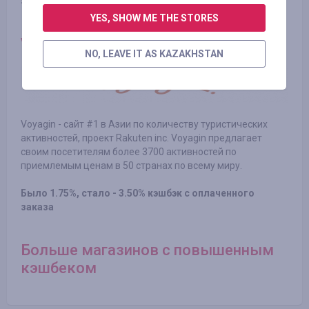
заказа
YES, SHOW ME THE STORES
Voyagin
.
Сайт туристических услуг
NO, LEAVE IT AS KAZAKHSTAN
Voyagin - сайт #1 в Азии по количеству туристических
активностей, проект Rakuten inc. Voyagin предлагает
своим посетителям более 3700 активностей по
приемлемым ценам в 50 странах по всему миру.
Было 1.75%, стало - 3.50% кэшбэк с оплаченного
заказа
Больше магазинов с повышенным
кэшбеком