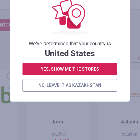
ЙТЕСЬ, ЧТОБЫ ОСТАВИТЬ ОТЗЫВ
We've determined that your country is
United States
YES, SHOW ME THE STORES
акция
+100%
NO, LEAVE IT AS KAZAKHSTAN
Joom
Alibaba
кэшбэк
кэшбэк