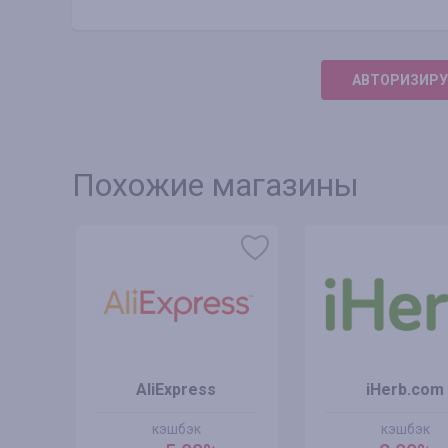
АВТОРИЗИРУ
Похожие магазины
AliExpress
iHerb.com
кэшбэк
кэшбэк