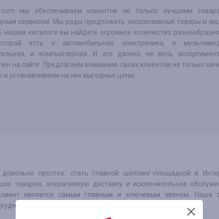
o.com мы обеспечиваем клиентов не только лучшими товар
дным сервисом. Мы рады предложить эксклюзивные товары и акц
 В нашем каталоге вы найдете огромное количество разнообразно
оторой есть и автомобильная электроника, и мультимед
тельная, и компьютерная. И это далеко не весь ассортимент
лен на сайте. Предлагаем вниманию своих клиентов не только ка
о и устанавливаем на них выгодные цены.
овольно простое: стать главной шоппинг-площадкой в Интер
их товаров, оперативную доставку и исключительное обслужи
 клиент является самым главным и ключевым звеном. Наша 
рудничать с каждым из вас.