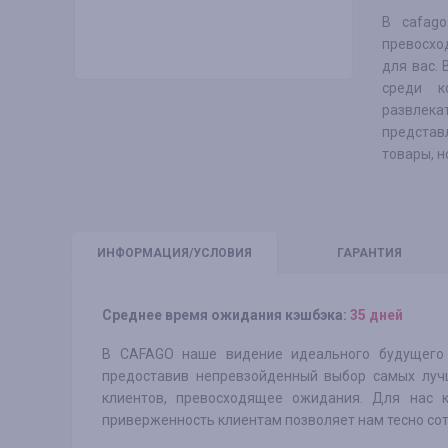
В cafag
превосхо
для вас.
среди к
развлека
представ
товары, н
ИНФО
РМАЦИЯ/УСЛОВИЯ
ГАРАНТИЯ
Среднее время ожидания кэшбэка:
35 дней
В CAFAGO наше видение идеального будущего д
предоставив непревзойденный выбор самых лучш
клиентов, превосходящее ожидания. Для нас
приверженность клиентам позволяет нам тесно сот