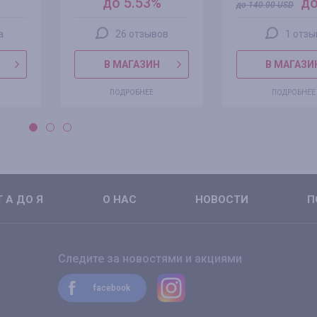
до 5.53%
до
до
140.00
USD
а
26 отзывов
1 отзы
В МАГАЗИН
В МАГАЗИ
ПОДРОБНЕЕ
ПОДРОБНЕЕ
 А ДО Я
О НАС
НОВОСТИ
П
Следите за новостями и акциями
facebook