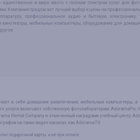
- единственное в мире место с полным спектром услуг для фот
ики. Компания предлагает лучший выбор и цены на профессионал
ппаратуру, профессиональное аудио и бытовую электронику, та
 кинотеатры, мобильные компьютеры, оборудование для домашн
другое.
ает в себя домашние развлечения, мобильные компьютеры, а 
 его услуги включают собственную фотолабораторию AdoramaPix, 
rama Rental Company и отмеченный наградами учебный центр Ad
графов на таких видео каналах, как AdoramaTV.
пке подарочной карты, а не при оплате.