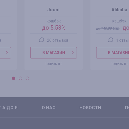
Joom
Alibaba
кэшбэк
кэшбэк
до 5.53%
до
до
140.00
USD
а
26 отзывов
1 отзы
В МАГАЗИН
В МАГАЗИ
ПОДРОБНЕЕ
ПОДРОБНЕЕ
 А ДО Я
О НАС
НОВОСТИ
П