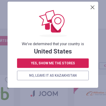
ЙТЕСЬ, ЧТОБЫ ОСТАВИТЬ ОТЗЫВ
We've determined that your country is
United States
YES, SHOW ME THE STORES
NO, LEAVE IT AS KAZAKHSTAN
акция
+100%