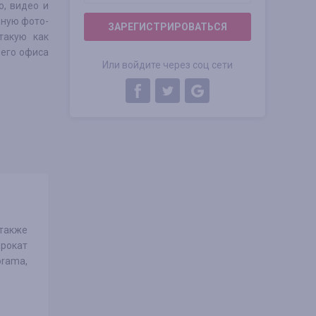
о, видео и
ьную фото-
ЗАРЕГИСТРИРОВАТЬСЯ
кую ​​как
его офиса
Или войдите через соц сети
также
прокат
orama,