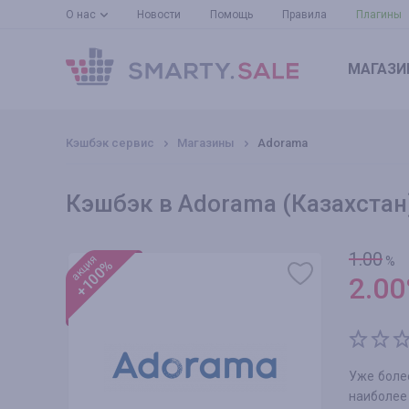
О нас
Новости
Помощь
Правила
Плагины
МАГАЗИ
Кэшбэк сервис
Магазины
Adorama
Кэшбэк в Adorama (Казахстан
1.00
акция
%
+100%
2.00
Уже боле
наиболее