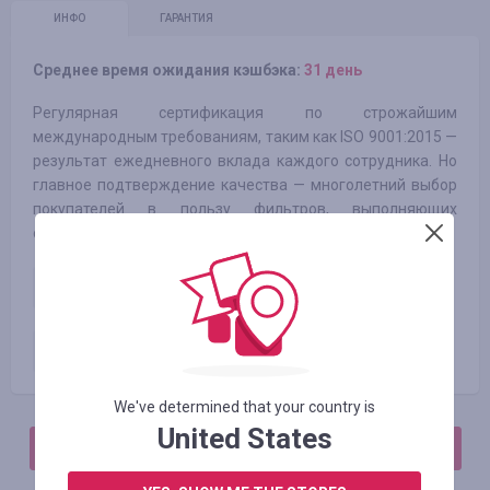
ИНФО
ГАРАНТИЯ
Среднее время ожидания кэшбэка:
31 день
Регулярная сертификация по строжайшим
международным требованиям, таким как ISO 9001:2015 —
результат ежедневного вклада каждого сотрудника. Но
главное подтверждение качества — многолетний выбор
покупателей в пользу фильтров, выполняющих
обещания.
Оплаченный заказ новый клиент
4.05
%
Оплаченный заказ старый клиент
1.55
%
We've determined that your country is
United States
АВТОРИЗИРУЙТЕСЬ, ЧТОБЫ ОСТАВИТЬ ОТЗЫВ