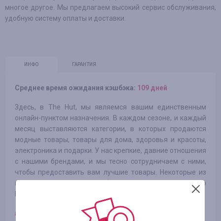
многое другое. Мы предлагаем высокий сервис обслуживания,
удобную систему оплаты и доставки.
ИНФО
ГАРАНТИЯ
Среднее время ожидания кэшбэка:
109 дней
Здесь, в The Hut, мы являемся вашим единственным
онлайн-пунктом назначения. В каждом сезоне, и каждый
месяц выставляются категории, в которых продаются
модные товары, товары для дома, здоровья и красоты,
электроника и подарки. У нас крепкие, давние отношения
с нашими брендами, и мы тесно сотрудничаем с ними,
чтобы предоставить вам лучшие товары. Некоторые из
наших самых популярных брендов это Le Creuset, Hugo
Boss, ghd, L'Oreal, Apple, The North Face и LEGO.
Виплата по категориям: