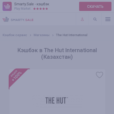
Smarty.Sale - кэшбэк
СКАЧАТЬ
Play Market:
ПРАВИЛА
ПЛАГИНЫ
Кэшбэк сервис
Магазины
The Hut International
Кэшбэк в The Hut International
(Казахстан)
акция
+100%