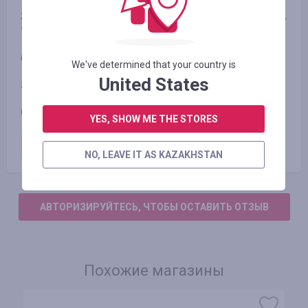
2,4% Basket, Homeware, Gifts, Health, New Customer, Toys,
Vitamins,
0,4% Consoles, Default, DVD, Games, Technology,
We've determined that your country is
United States
3,2% Entertainment -- Voucher -- Bodycare, Clothing
0,8% Cycling,Vouchercode
YES, SHOW ME THE STORES
Оплаченный заказ
до
6.40
%
NO, LEAVE IT AS KAZAKHSTAN
АВТОРИЗИРУЙТЕСЬ, ЧТОБЫ ОСТАВИТЬ ОТЗЫВ
Похожие магазины