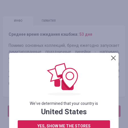
ИНФО
ГАРАНТИЯ
Среднее время ожидания кэшбэка:
53 дня
Помимо основных коллекций, бренд ежегодно запускает
лимитированные праздничные линейки - например,
серию, посвященную рождественским праздникам.
Также, DeFacto представляет коллекцию для детей от 3
лет. Бренд использует в производстве экологически
чистые материалы, а также пытается сделать одежду
максимально приятной на ощупь.
We've determined that your country is
United States
АВТОРИЗИРУЙТЕСЬ, ЧТОБЫ ОСТАВИТЬ ОТЗЫВ
YES, SHOW ME THE STORES