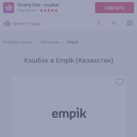
Smarty.Sale - кэшбэк
СКАЧАТЬ
Play Market:
ПРАВИЛА
ПЛАГИНЫ
Кэшбэк сервис
Магазины
Empik
Кэшбэк в Empik (Казахстан)