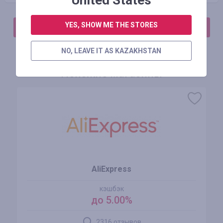
United States
YES, SHOW ME THE STORES
АВТОРИЗИРУЙТЕСЬ, ЧТОБЫ ОСТАВИТЬ ОТЗЫВ
NO, LEAVE IT AS KAZAKHSTAN
Похожие магазины
AliExpress
кэшбэк
до 5.00%
2316 отзывов