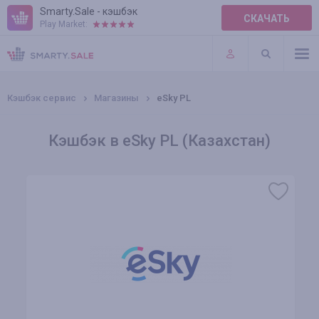
Smarty.Sale - кэшбэк
СКАЧАТЬ
Play Market:
ПРАВИЛА
ПЛАГИНЫ
Кэшбэк сервис
Магазины
eSky PL
Кэшбэк в eSky PL (Казахстан)