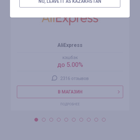
NO, LEAVE IT AS KAZAKHSTAN
AliExpress
кэшбэк
до 5.00%
2316 отзывов
В МАГАЗИН
ПОДРОБНЕЕ