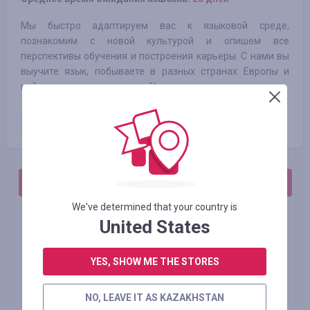
Мы быстро адаптируем вас к языковой среде,
познакомим с новой культурой и опишем все
перспективы обучения и построения карьеры. С нами вы
выучите язык, побываете в разных странах Европы и
найдете много новых друзей!
Поданая заявка
7.50
EUR
АВТОРИЗИРУЙТЕСЬ, ЧТОБЫ ОСТАВИТЬ ОТЗЫВ
We've determined that your country is
United States
Похожие магазины
YES, SHOW ME THE STORES
NO, LEAVE IT AS KAZAKHSTAN