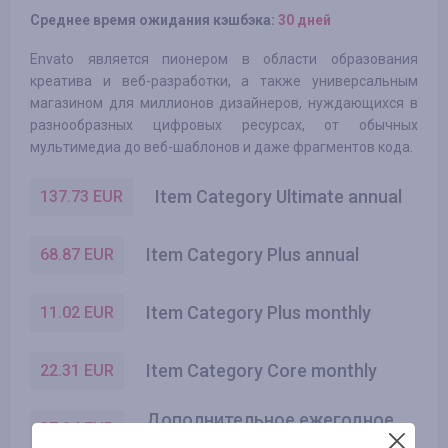
Среднее время ожидания кэшбэка:
30 дней
Envato является пионером в области образования
креатива и веб-разработки, а также универсальным
магазином для миллионов дизайнеров, нуждающихся в
разнообразных цифровых ресурсах, от обычных
мультимедиа до веб-шаблонов и даже фрагментов кода.
Item Category Ultimate annual
137.73
EUR
Item Category Plus annual
68.87
EUR
Item Category Plus monthly
11.02
EUR
Item Category Core monthly
22.31
EUR
Дополнительное ежегодное
37.24
EUR
обновление за 2 месяц