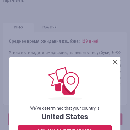
гарантией.
ИНФО
ГАРАНТИЯ
Среднее время ожидания кэшбэка:
129 дней
У нас вы найдёте смартфоны, планшеты, ноутбуки, GPS-
навигаторы, широкий выбор чехлов, защитных плёнок,
зарядных устройств, переходников и кабелей, другие
интересные устройства и товары. Наши сотрудники
помогут вам в выборе гаджета и подходящих
дополнительных приспособлений, установят и настроят
необходимые программы.
We've determined that your country is
United States
АВТОРИЗИРУЙТЕСЬ, ЧТОБЫ ОСТАВИТЬ ОТЗЫВ