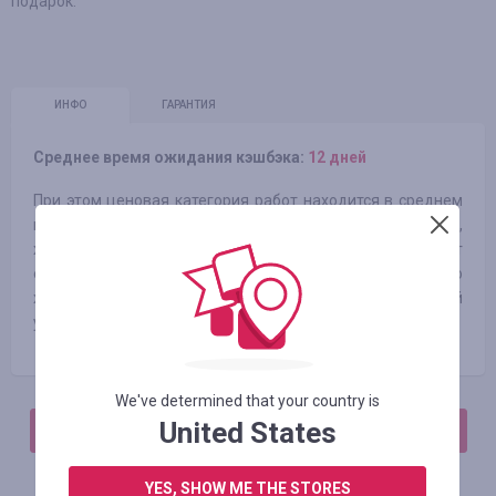
подарок.
ИНФО
ГАРАНТИЯ
Среднее время ожидания кэшбэка:
12 дней
При этом ценовая категория работ находится в среднем
ценовом сегменте. Стаж каждого из иллюстраторов,
художников-графиков и живописцев - не менее 10 лет
ежедневного кропотливого труда. Общее количество
художественных работ, которые художники мастерской
успели создать за свои жизни - более 38 000.
We've determined that your country is
United States
АВТОРИЗИРУЙТЕСЬ, ЧТОБЫ ОСТАВИТЬ ОТЗЫВ
YES, SHOW ME THE STORES