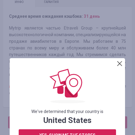
ИНФО
ГАРАНТИЯ
Среднее время ожидания кэшбэка:
31 день
Mytrip является частью Etraveli Group – крупнейшей
высокотехнологичной компании, специализирующейся на
продаже авиабилетов в Европе. Мы работаем в 75
странах по всему миру и обслуживаем более 40 млн
путешественников каждый год. Мы стремимся сделать
пользование нашими услугами более простым и удобным,
а сами услуги доступнее не только потому, что мы лучшие
в своем деле, но и потому, что это нам по душе!
Примечание:
Максимальный кешбек за бронирование
составляет 42,5 евро.
We've determined that your country is
United States
АВТОРИЗИРУЙТЕСЬ, ЧТОБЫ ОСТАВИТЬ ОТЗЫВ