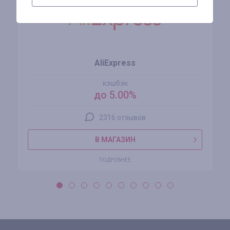
AliExpress
кэшбэк
до 5.00%
2316 отзывов
В МАГАЗИН
ПОДРОБНЕЕ