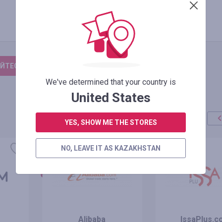
ЙТЕСЬ, ЧТОБЫ ОСТАВИТЬ ОТЗЫВ
We've determined that your country is
United States
YES, SHOW ME THE STORES
акция
+100%
NO, LEAVE IT AS KAZAKHSTAN
Alibaba
IssaPlus.