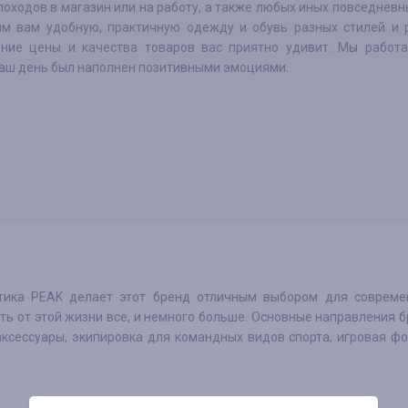
походов в магазин или на работу, а также любых иных повседневн
м вам удобную, практичную одежду и обувь разных стилей и р
ние цены и качества товаров вас приятно удивит. Мы работа
аш день был наполнен позитивными эмоциями.
тика PEAK делает этот бренд отличным выбором для современ
ть от этой жизни все, и немного больше. Основные направления 
аксессуары, экипировка для командных видов спорта, игровая ф