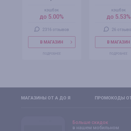
кэшбэк
кэшбэк
0%
до 5.00%
до 5.53%
2316 отзывов
26 отзыв
В МАГАЗИН
В МАГАЗИН
ПОДРОБНЕЕ
ПОДРОБНЕЕ
МАГАЗИНЫ ОТ А ДО Я
ПРОМОКОДЫ ОТ
Больше скидок
в нашем мобильном