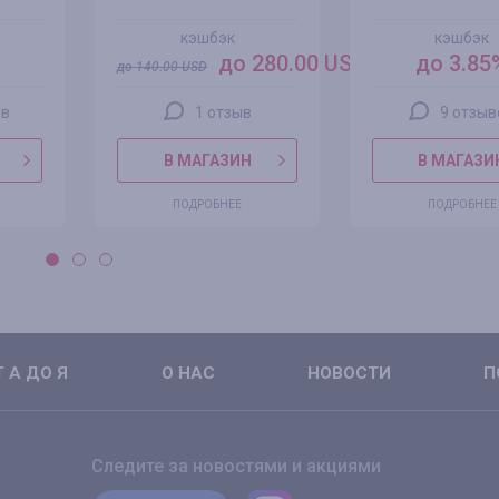
кэшбэк
кэшбэк
до 280.00 USD
до 3.85
до
140.00
USD
ов
1 отзыв
9 отзыв
В МАГАЗИН
В МАГАЗИ
ПОДРОБНЕЕ
ПОДРОБНЕЕ
 А ДО Я
О НАС
НОВОСТИ
П
Следите за новостями и акциями