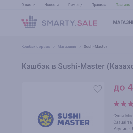
О нас
Новости
Помощь
Правила
Плагины
МАГАЗИ
Кэшбэк сервис
Магазины
Sushi-Master
Кэшбэк в Sushi-Master (Казах
до
4
Суши Мас
Casual та
Украине, 