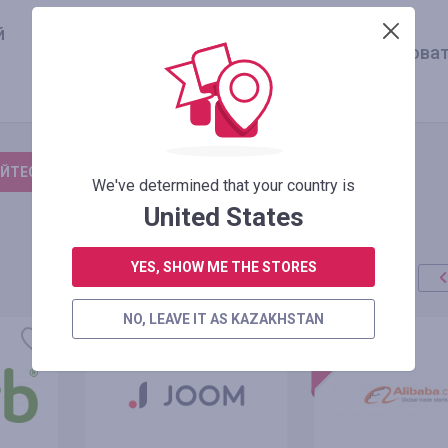
й
Оплаченный заказ
3.75
%
(существующий пользоват
ЙТЕСЬ, ЧТОБЫ ОСТАВИТЬ ОТЗЫВ
We've determined that your country is
United States
YES, SHOW ME THE STORES
NO, LEAVE IT AS KAZAKHSTAN
акция
+100%