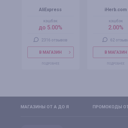
AliExpress
iHerb.com
кэшбэк
кэшбэк
до 5.00%
2.00%
2316 отзывов
62 отзыв
В МАГАЗИН
В МАГАЗИН
ПОДРОБНЕЕ
ПОДРОБНЕЕ
МАГАЗИНЫ ОТ А ДО Я
ПРОМОКОДЫ ОТ