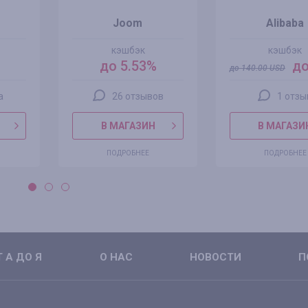
Joom
Alibaba
кэшбэк
кэшбэк
до 5.53%
до
до
140.00
USD
а
26 отзывов
1 отзы
В МАГАЗИН
В МАГАЗИ
ПОДРОБНЕЕ
ПОДРОБНЕЕ
 А ДО Я
О НАС
НОВОСТИ
П