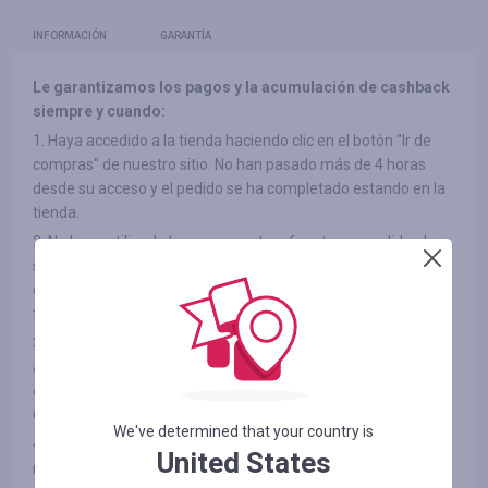
INFORMACIÓN
GARANTÍA
Le garantizamos los pagos y la acumulación de cashback
siempre y cuando:
1. Haya accedido a la tienda haciendo clic en el botón "Ir de
compras" de nuestro sitio. No han pasado más de 4 horas
desde su acceso y el pedido se ha completado estando en la
tienda.
2. No haya utilizado banners en otras fuentes, accedido al
sitio a través de listas de correo de terceros ni ha utilizado
códigos promocionales de terceros a la hora de acceder a la
tienda.
3. El elemento que ha elegido participe en el cashback (en
algunas tiendas, los productos pueden estar divididos por
categorías, consulte la pestaña "INFORMACIÓN/TÉRMINOS Y
CONDICIONES")
We've determined that your country is
4. No haya rechazado el producto adquirido por ningún
United States
motivo después del pago.