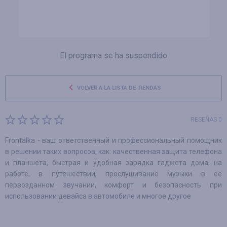
El programa se ha suspendido
VOLVER A LA LISTA DE TIENDAS
RESEÑAS 0
Frontalka - ваш ответственный и профессиональный помощник
в решении таких вопросов, как: качественная защита телефона
и планшета, быстрая и удобная зарядка гаджета дома, на
работе, в путешествии, прослушивание музыки в ее
первозданном звучании, комфорт и безопасность при
использовании девайса в автомобиле и многое другое