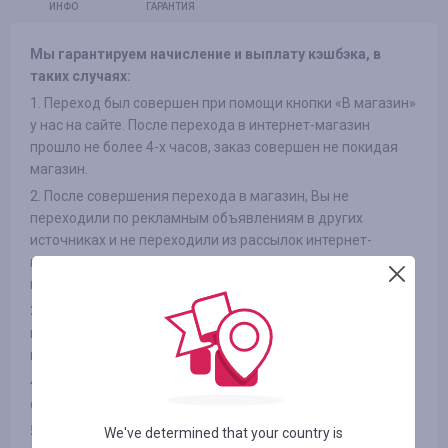
ИНФО
ГАРАНТИЯ
Мы гарантируем начисление и выплату кэшбэка, в
таких случаях:
1. Переход был совершен при помощи кнопки «В магазин»
у нас на сайте. После перехода в интернет-магазин
прошло не более 4-х часов, заказ совершен не покидая
магазин.
2. После совершения перехода в магазин, Вы не
переходили по рекламным объявлениям в других
источниках и не переходили из рассылок интернет-
магазинов на сайт, так же не использовали сторонние
промокоды
3. Выбранный Вами товар участвует в кэшбэке (в
некоторых интернет-магазинах есть разделение на
категории, смотрите вкладку «ИНФОРМАЦИЯ/УСЛОВИЯ» )
4. После оплаты товара Вами в интернет-магазине, Вы не
отказались от товара по каким либо причинам
5. Вы не используете или отключили специальные
We've determined that your country is