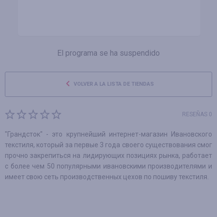
El programa se ha suspendido
VOLVER A LA LISTA DE TIENDAS
RESEÑAS 0
"Грандсток" - это крупнейший интернет-магазин Ивановского
текстиля, который за первые 3 года своего существования смог
прочно закрепиться на лидирующих позициях рынка, работает
с более чем 50 популярными ивановскими производителями и
имеет свою сеть производственных цехов по пошиву текстиля.