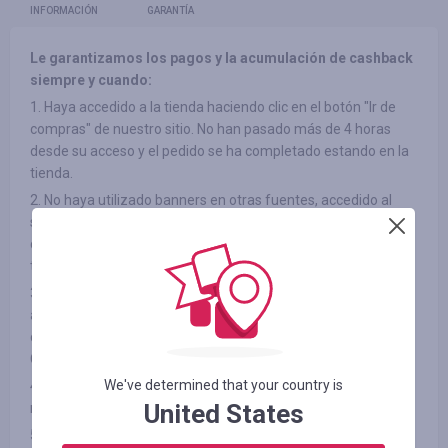
INFORMACIÓN
GARANTÍA
Le garantizamos los pagos y la acumulación de cashback
siempre y cuando:
1. Haya accedido a la tienda haciendo clic en el botón "Ir de
compras" de nuestro sitio. No han pasado más de 4 horas
desde su acceso y el pedido se ha completado estando en la
tienda.
2. No haya utilizado banners en otras fuentes, accedido al
sitio a través de listas de correo de terceros ni ha utilizado
códigos promocionales de terceros a la hora de acceder a la
tienda.
3. El elemento que ha elegido participe en el cashback (en
algunas tiendas, los productos pueden estar divididos por
categorías, consulte la pestaña "INFORMACIÓN/TÉRMINOS Y
CONDICIONES")
We've determined that your country is
4. No haya rechazado el producto adquirido por ningún
United States
motivo después del pago.
5. No haya utilizado ni deshabilitado aplicaciones para