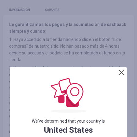
INFORMACIÓN
GARANTÍA
Le garantizamos los pagos y la acumulación de cashback
siempre y cuando:
1. Haya accedido a la tienda haciendo clic en el botón "Ir de
compras" de nuestro sitio. No han pasado más de 4 horas
desde su acceso y el pedido se ha completado estando en la
tienda.
2. No haya utilizado banners en otras fuentes, accedido al
sitio a través de listas de correo de terceros ni ha utilizado
códigos promocionales de terceros a la hora de acceder a la
tienda.
3. El elemento que ha elegido participe en el cashback (en
algunas tiendas, los productos pueden estar divididos por
categorías, consulte la pestaña "INFORMACIÓN/TÉRMINOS Y
CONDICIONES")
We've determined that your country is
4. No haya rechazado el producto adquirido por ningún
United States
motivo después del pago.