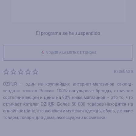
El programa se ha suspendido
VOLVER A LA LISTA DE TIENDAS
RESEÑAS 0
OZHUR – один из крупнейших интернет-магазинов секонд-
хенда и стока в России. 100% популярные бренды, отличное
состояние вещей и цены на 90% ниже магазинов – это то, что
отличает каталог OZHUR. Более 50 000 товаров находятся на
онлайн витрине, это женская и мужская одежды, обувь, детские
товары, товары для дома, аксессуары и косметика.