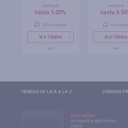
cashback
cashback
hasta 5.00%
hasta 6.5
2316 reseñas
4 reseña
IR A TIENDA
IR A TIENDA
MÁS
MÁS
TIENDAS DE LA A A LA Z
CÓDIGOS PR
Más ventas
en nuestra aplicación
móvil