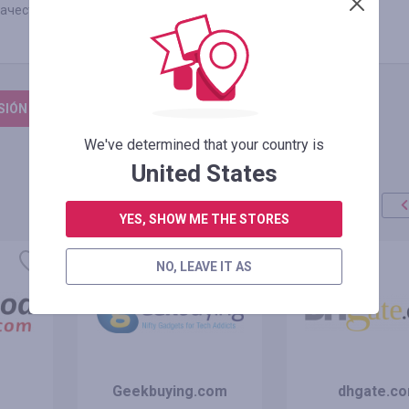
качество продукции.
ESIÓN PARA DEJAR UNA RESEÑA
We've determined that your country is
United States
YES, SHOW ME THE STORES
oferta
+100%
NO, LEAVE IT AS
Geekbuying.com
dhgate.c