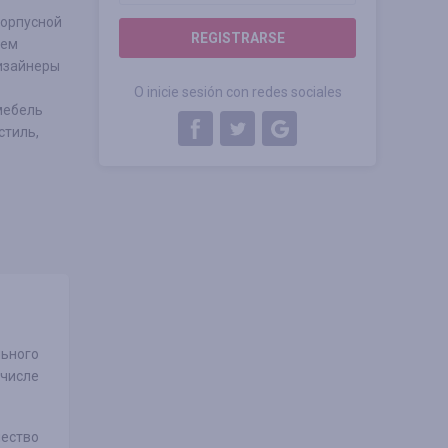
корпусной
REGISTRARSE
уем
изайнеры
O inicie sesión con redes sociales
мебель
стиль,
льного
 числе
чество