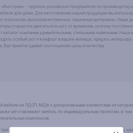
 «Ангстрем» — крупное российское предприятие по производству 
 мебели для дома. Для изготовления нашей продукции мы использ
е технологии, высококачественные, надежные материалы. Наши д
кторы стараются двигаться в ногу со временем, поэтому постоянно
т каталог компании удивительными, стильными новинками. Наша 
здать особый уют и комфорт в вашем жилище, придать интерьеру 
. Вас приятно удивит соотношение цены и качества.
ой мебели из ЛДСП, МДФ с декоративными элементами из натура
также изготавливает мебель по индивидуальным проектам, в том
лекательных комплексов.
 три фактора, которые определяют его успех на рынке: дизайн, ка