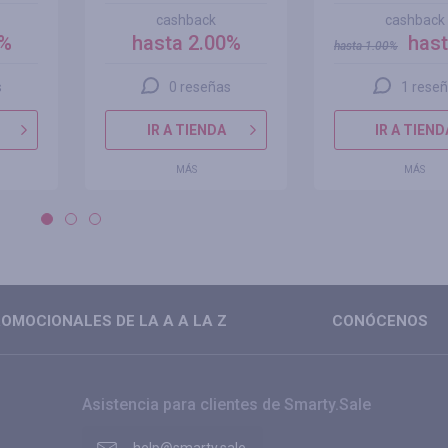
cashback
cashback
0%
hasta 2.00%
hast
hasta
1.00
%
s
0 reseñas
1 rese
IR A TIENDA
IR A TIEND
MÁS
MÁS
OMOCIONALES DE LA A A LA Z
CONÓCENOS
Asistencia para clientes de Smarty.Sale