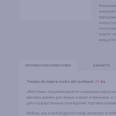
Компания
и мягкой
передовы
и констру
пополняю
помоет со
изящество
INFORMACIÓN
/CONDICIONES
GARANTÍA
Tiempo de espera medio del cashback:
21 día
«Ангстрем» специализируется на выпуске корпусн
массива дерева для жилых комнат и прихожих, а 
для государственных учреждений, торговых и разв
Мебель, как и любой другой товар, включает в себя