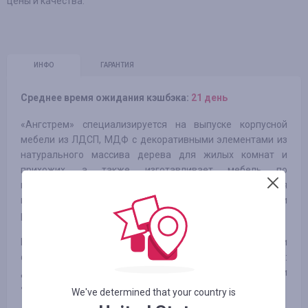
цены и качества.
ИНФО
ГАРАНТИЯ
Среднее время ожидания кэшбэка:
21 день
«Ангстрем» специализируется на выпуске корпусной
мебели из ЛДСП, МДФ с декоративными элементами из
натурального массива дерева для жилых комнат и
прихожих, а также изготавливает мебель по
индивидуальным проектам, в том числе для
государственных учреждений, торговых и
развлекательных комплексов.
Мебель, как и любой другой товар, включает в себя три
фактора, которые определяют его успех на рынке:
дизайн, качество и цена. Особая забота компании
«Ангстрем» — это качество продукции.
We've determined that your country is