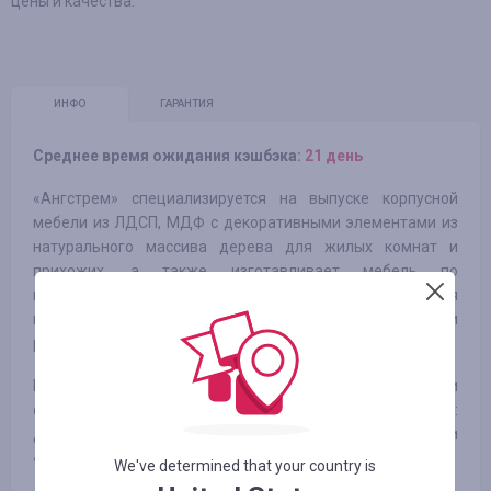
цены и качества.
ИНФО
ГАРАНТИЯ
Среднее время ожидания кэшбэка:
21 день
«Ангстрем» специализируется на выпуске корпусной
мебели из ЛДСП, МДФ с декоративными элементами из
натурального массива дерева для жилых комнат и
прихожих, а также изготавливает мебель по
индивидуальным проектам, в том числе для
государственных учреждений, торговых и
развлекательных комплексов.
Мебель, как и любой другой товар, включает в себя три
фактора, которые определяют его успех на рынке:
дизайн, качество и цена. Особая забота компании
«Ангстрем» — это качество продукции.
We've determined that your country is