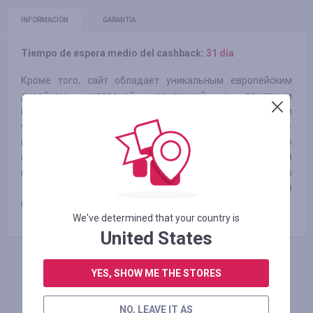
INFORMACIÓN
GARANTÍA
Tiempo de espera medio del cashback:
31 día
Кроме того, сайт обладает уникальным европейским
дизайном, наглядной навигацией, и приятным
интерфейсом с уникальной 3D технологией. В случае если
у Вас появятся вопросы, консультанты нашего интернет-
магазина с радостью предоставят Вам всю необходимую
информацию о товаре и помогут сделать правильный
выбор. Интернет-магазин брендовой одежды brionity.com
– это отличные товары по доступным ценам с доставкой
на дом!
We've determined that your country is
United States
INICIE SESIÓN PARA DEJAR UNA RESEÑA
YES, SHOW ME THE STORES
NO, LEAVE IT AS