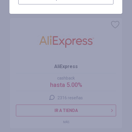
Tiendas similares
AliExpress
cashback
hasta 5.00%
2316 reseñas
IR A TIENDA
MÁS