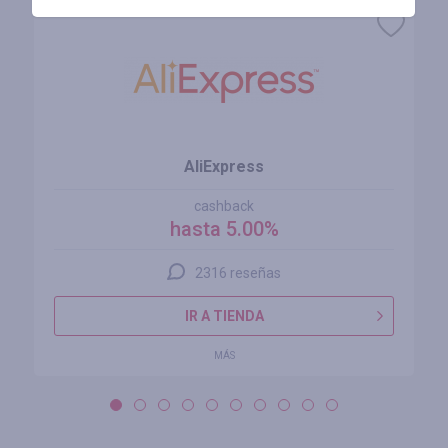
AliExpress
cashback
hasta 5.00%
2316 reseñas
IR A TIENDA
MÁS