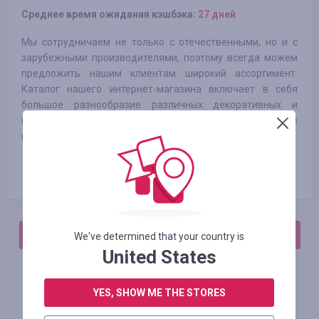
Среднее время ожидания кэшбэка:
27 дней
Мы сотрудничаем не только с отечественными, но и с
зарубежными производителями, поэтому всегда можем
предложить нашим клиентам широкий ассортимент.
Каталог нашего интернет-магазина включает в себя
большое разнообразие различных декоративных и
конструкторских решений, благодаря чему вы будете
иметь большую свободу для творчества.
Оплаченный заказ
3.75
%
АВТОРИЗИРУЙТЕСЬ, ЧТОБЫ ОСТАВИТЬ ОТЗЫВ
We've determined that your country is
United States
YES, SHOW ME THE STORES
Похожие магазины