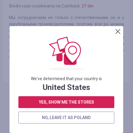
Średni czas oczekiwania na Cashback:
27 dni
Мы сотрудничаем не только с отечественными, но и с
зарубежными производителями, поэтому всегда можем
предложить нашим клиентам широкий ассортимент.
Каталог нашего интернет-магазина включает в себя
большое разнообразие различных декоративных и
конструкторских решений, благодаря чему вы будете
иметь большую свободу для творчества.
Оплаченный заказ
3.75
%
We've determined that your country is
United States
ZALOGUJ SIĘ, ŻEBY ZOSTAWIĆ OPINIĘ
YES, SHOW ME THE STORES
NO, LEAVE IT AS POLAND
Podobne sklepy