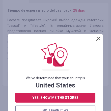
Tiempo de espera medio del cashback:
28 días
Lacoste предлагает широкий выбор одежды категории
"casual" и "lifestyle". В онлайн-магазине Лакоста
представлена полная линейка мужской и женской
одежды для повседневной жизни и активного
времяпрепровождения и отдыха. Здесь Вы найдете
одежду из ткани высокого качества - элегантные
комплекты джерси, стильные платья, рубашки и блузы,
брюки и легендарные поло всех возможных цветов,
ставших визитной карточкой марки!
Оплаченный заказ
3.50
%
We've determined that your country is
United States
YES, SHOW ME THE STORES
INICIE SESIÓN PARA DEJAR UNA RESEÑA
NO, LEAVE IT AS