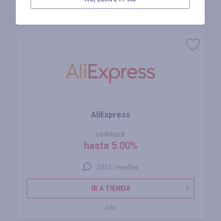
Tiendas similares
AliExpress
cashback
hasta 5.00%
2316 reseñas
IR A TIENDA
MÁS