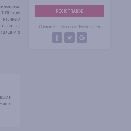
живающими
REGISTRARSE
 1890 году
м научным
тентовать
O inicie sesión con redes sociales
ходящим в
евым и
менте