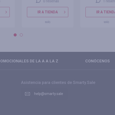
s
0 reseñas
1 rese
IR A TIENDA
IR A TIEND
MÁS
MÁS
OMOCIONALES DE LA A A LA Z
CONÓCENOS
Asistencia para clientes de Smarty.Sale
help@smarty.sale