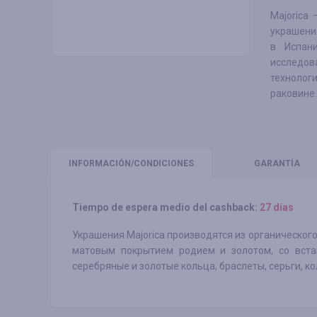
Majorica
украшения
в Испан
исследов
технолог
раковине.
INFORMACIÓN
/CONDICIONES
GARANTÍA
Tiempo de espera medio del cashback:
27 días
Украшения Majorica производятся из органического
матовым покрытием родием и золотом, со встав
серебряные и золотые кольца, браслеты, серьги, ко