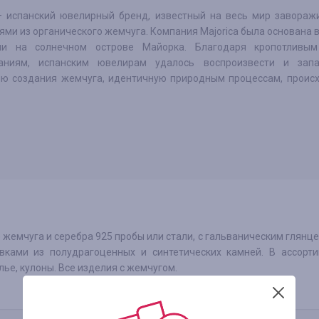
 – испанский ювелирный бренд, известный на весь мир завора
ми из органического жемчуга. Компания Majorica была основана в
ии на солнечном острове Майорка. Благодаря кропотливы
аниям, испанским ювелирам удалось воспроизвести и запа
ию создания жемчуга, идентичную природным процессам, проис
 жемчуга и серебра 925 пробы или стали, с гальваническим глянц
ками из полудрагоценных и синтетических камней. В ассорти
лье, кулоны. Все изделия с жемчугом.