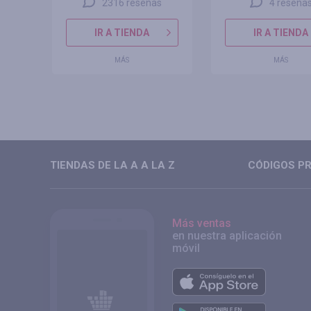
2316 reseñas
4 reseña
IR A TIENDA
IR A TIENDA
MÁS
MÁS
TIENDAS DE LA A A LA Z
CÓDIGOS PR
Más ventas
en nuestra aplicación
móvil