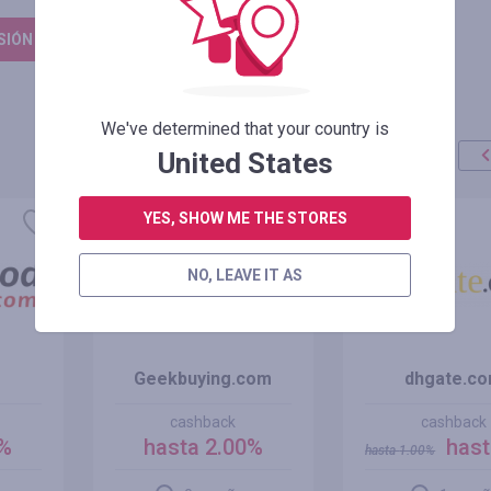
ESIÓN PARA DEJAR UNA RESEÑA
We've determined that your country is
United States
oferta
+100%
YES, SHOW ME THE STORES
NO, LEAVE IT AS
Geekbuying.com
dhgate.c
cashback
cashback
0%
hasta 2.00%
hast
hasta
1.00
%