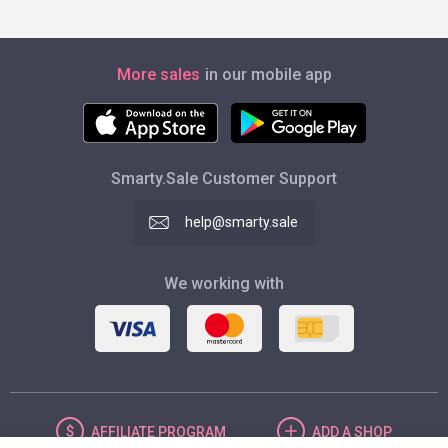
More sales
in our mobile app
Smarty.Sale Customer Support
help@smarty.sale
We working with
AFFILIATE
PROGRAM
ADD
A SHOP