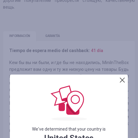
дорогим покупателям приобрести стоящую, качественную
вещь.
INFORMACIÓN
GARANTÍA
Tiempo de espera medio del cashback:
41 día
Кем бы вы ни были, и где бы не находились, MiniInTheBox
предложит вам одну и ту же низкую цену на товары. Будь
вы оптовым покупателем, который хочет увеличить свои
прибыли, розничным торговцем, который не хочет
платить больше в своей стране или просто покупатель,
который ищет лучшие и новейшие товары,
MiniInTheBox.com предложит вам быстрый сервис и
оптовые цены. Мы проводим закупку китайских товаров
через нашу широчайшую сеть оптовых производителей и
поддерживаем цену на низком уровне, в то время, как
We've determined that your country is
качество соответствует наивысшим стандартам.