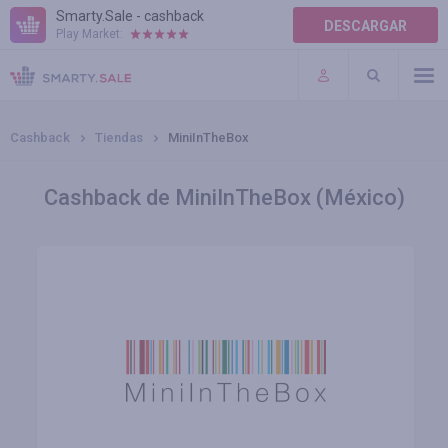
Smarty.Sale - cashback
DESCARGAR
Play Market:
AYUDA
TÉRMINOS DE USO
Cashback
Tiendas
MiniInTheBox
Cashback de MiniInTheBox (México)