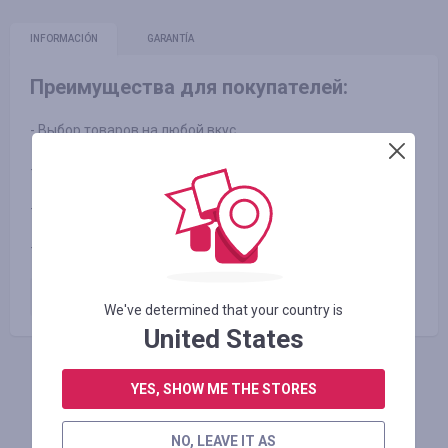
INFORMACIÓN
GARANTÍA
Преимущества для покупателей:
- Выбор товаров на любой вкус
- Украинское производство
- Лучшие цены на рынке
- Трендовые и модные новинки
Оплаченный заказ
6.00
%
We've determined that your country is
United States
INICIE SESIÓN PARA DEJAR UNA RESEÑA
YES, SHOW ME THE STORES
NO, LEAVE IT AS