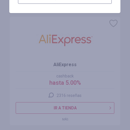
Tiendas similares
AliExpress
cashback
hasta 5.00%
2316 reseñas
IR A TIENDA
MÁS