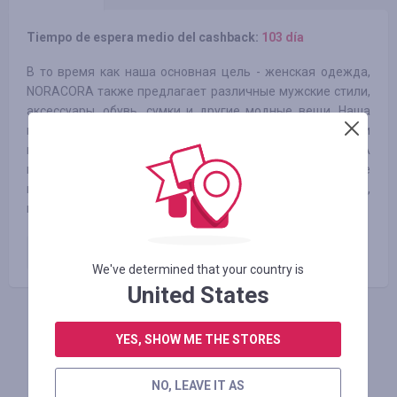
Tiempo de espera medio del cashback:
103 día
В то время как наша основная цель - женская одежда,
NORACORA также предлагает различные мужские стили,
аксессуары, обувь, сумки и другие модные вещи. Наша
цель - предлагать широкий выбор высококачественных и
модных товаров по низким ценам. NORACORA
предлагает модный стиль и новаторский дизайн, а также
профессиональное обслуживание высшего класса,
которого заслуживают все наши клиенты.
Оплаченный заказ
10.70
%
We've determined that your country is
United States
INICIE SESIÓN PARA DEJAR UNA RESEÑA
YES, SHOW ME THE STORES
NO, LEAVE IT AS