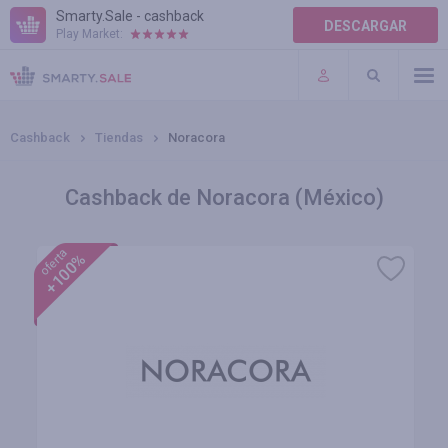
Smarty.Sale - cashback
DESCARGAR
Play Market:
AYUDA
TÉRMINOS DE USO
Cashback
Tiendas
Noracora
Cashback de Noracora (México)
oferta
+100%