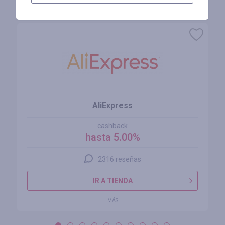
Tiendas similares
AliExpress
cashback
hasta 5.00%
2316 reseñas
IR A TIENDA
MÁS