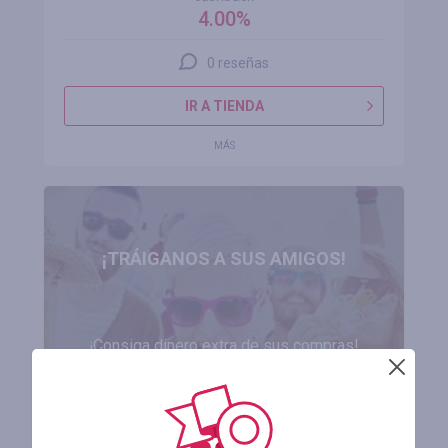
4.00%
0 reseñas
IR A TIENDA
MÁS
¡TRÁIGANOS A SUS AMIGOS!
¡Consiga dinero extra de sus compras!