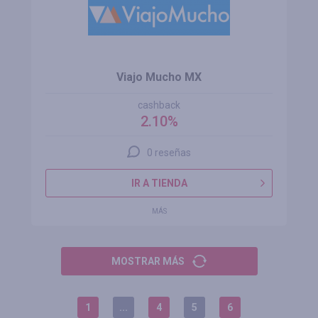
Viajo Mucho MX
cashback
2.10%
0 reseñas
IR A TIENDA
MÁS
MOSTRAR MÁS
1
...
4
5
6