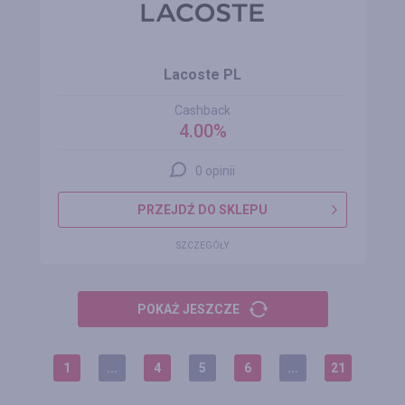
Lacoste PL
Cashback
4.00%
0 opinii
PRZEJDŹ DO SKLEPU
SZCZEGÓŁY
POKAŻ JESZCZE
1
...
4
5
6
...
21