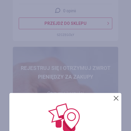
0 opinii
PRZEJDŹ DO SKLEPU
SZCZEGÓŁY
REJESTRUJ SIĘ I OTRZYMUJ ZWROT
PIENIĘDZY ZA ZAKUPY
Otrzymuj korzyści
do 50%
ZAREJESTROWAĆ SIĘ