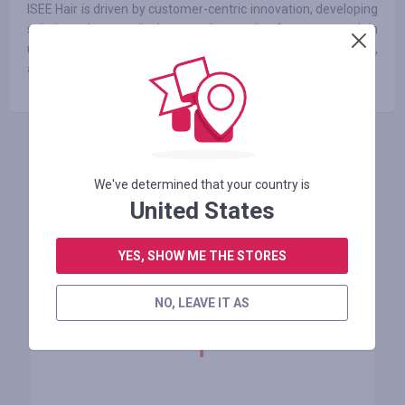
ISEE Hair is driven by customer-centric innovation, developing
solutions that genuinely meet the needs of customers. Join
us on our journey to redefine effortless beauty. With ISEE Hair,
achieving stunning, hassle-free hair has never been easier.
INICIE SESIÓN PARA DEJAR UNA RESEÑA
We've determined that your country is
United States
Tiendas similares
YES, SHOW ME THE STORES
NO, LEAVE IT AS