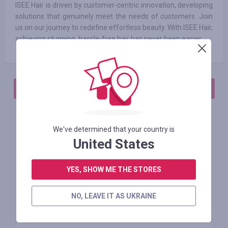
ISEE Hair is driven by customer-centric innovation, developing
solutions that genuinely meet the needs of customers. Join
us on our journey to redefine effortless beauty. With ISEE Hair,
achieving stunning, hassle-free hair has never been easier.
АВТОРИЗИРУЙТЕСЬ, ЧТОБЫ ОСТАВИТЬ ОТЗЫВ
We've determined that your country is
Похожие магазины
United States
YES, SHOW ME THE STORES
NO, LEAVE IT AS UKRAINE