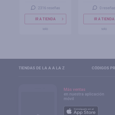
2316 reseñas
0 reseña
IR A TIENDA
IR A TIENDA
MÁS
MÁS
TIENDAS DE LA A A LA Z
CÓDIGOS PR
Más ventas
en nuestra aplicación
móvil