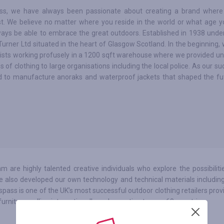
ss, we have always been passionate about creating a brand where
st. We believe no matter where you reside in the world or what age y
ways be able to embrace the great outdoors. Established in 1938 und
urner Ltd situated in the heart of Glasgow Scotland. In the beginning, 
ists working profusely in a 1200 sqft warehouse where we provided u
s of clothing to large organisations including the local police. As our s
d to manufacture anoraks and waterproof jackets that shaped the fu
 are highly talented creative individuals who explore the possibiliti
e also developed our own technology and technical materials including
spass is one of the UK’s most successful outdoor clothing retailers prov
niture, selling internationally and exporting to over 60 countries.