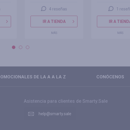
s
4 reseñas
1 rese
IR A TIENDA
IR A TIEND
MÁS
MÁS
OMOCIONALES DE LA A A LA Z
CONÓCENOS
Asistencia para clientes de Smarty.Sale
help@smarty.sale