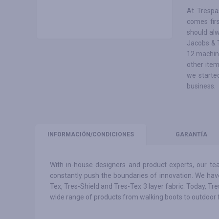
At Trespa
comes fir
should al
Jacobs & T
12 machin
other item
we starte
business.
INFORMACIÓN
/CONDICIONES
GARANTÍA
With in-house designers and product experts, our team
constantly push the boundaries of innovation. We hav
Tex, Tres-Shield and Tres-Tex 3 layer fabric. Today, Tre
wide range of products from walking boots to outdoor fur