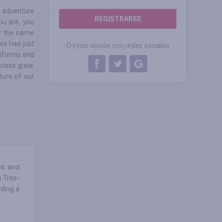
 adventure
REGISTRARSE
ou are, you
er the name
we had just
O inicie sesión con redes sociales
niforms and
uccess grew,
ture of our
es and
 Tres-
iding a