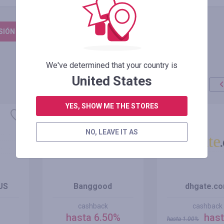
ESIÓN PARA DEJAR UNA RESEÑA
We've determined that your country is
United States
YES, SHOW ME THE STORES
oferta
+100%
NO, LEAVE IT AS
US
Banggood
dhgate.c
cashback
cashback
hasta 6.50%
hast
hasta
1.00
%