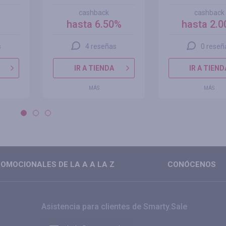
cashback
cashback
hasta 6.50%
hasta 2.
s
4 reseñas
0 reseñ
IR A TIENDA
IR A TIEND
MÁS
MÁS
OMOCIONALES DE LA A A LA Z
CONÓCENOS
Asistencia para clientes de Smarty.Sale