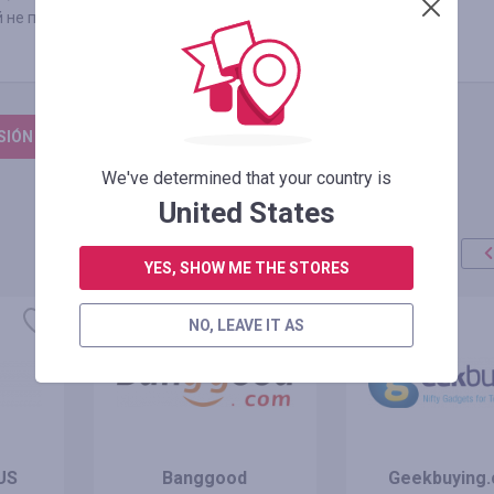
й не представлены в магазинах.
ESIÓN PARA DEJAR UNA RESEÑA
We've determined that your country is
United States
YES, SHOW ME THE STORES
NO, LEAVE IT AS
US
Banggood
Geekbuying