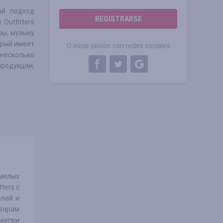
ый подход
REGISTRARSE
Outfitters
ры, музыку
орый имеет
O inicie sesión con redes sociales
несколько
продукции,
смелых
ters с
елей и
варам
окупки