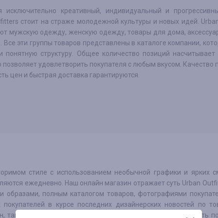
я исключительно креативный, индивидуальный и прогрессивн
fitters стоит на страже молодежной культуры и новых идей. Urban 
ют мужскую одежду, женскую одежду, товары для дома, аксессуа
. Все эти группы товаров представлены в каталоге компании, кот
и понятную структуру. Общее количество позиций насчитывает 
о позволяет удовлетворить покупателя с любым вкусом. Качество 
ть цен и быстрая доставка гарантируются.
торимом стиле с использованием необычной графики и ярких 
ляются ежедневно. Наш онлайн магазин отражает суть Urban Outfit
и образами, полным каталогом товаров, фотографиями покупат
покупателей в курсе последних дизайнерских новостей по то
, так же, дополнительно стимулирует покупателей совершать п