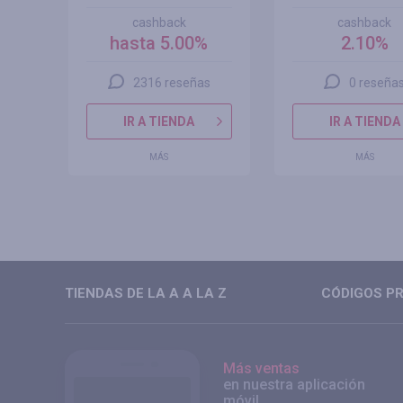
cashback
cashback
hasta 5.00%
2.10%
2316 reseñas
0 reseña
IR A TIENDA
IR A TIENDA
MÁS
MÁS
TIENDAS DE LA A A LA Z
CÓDIGOS PR
Más ventas
en nuestra aplicación
móvil