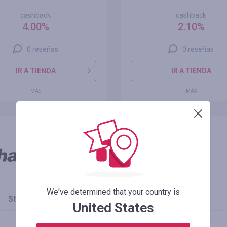
cashback
cashback
4.00%
2.10%
0 reseñas
0 reseñas
IR A TIENDA
IR A TIENDA
MÁS
MÁS
We've determined that your country is
SharkNinja MX
Neion MX
United States
cashback
cashback