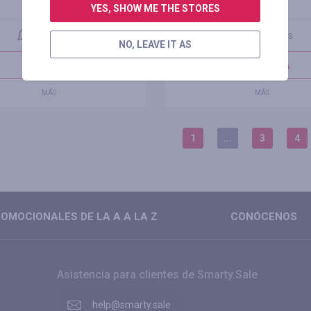
1.24%
6.00%
YES, SHOW ME THE STORES
0 reseñas
0 reseñas
NO, LEAVE IT AS
IR A TIENDA
IR A TIENDA
MÁS
MÁS
1
...
3
4
OMOCIONALES DE LA A A LA Z
CONÓCENOS
Asistencia para clientes de Smarty.Sale
help@smarty.sale