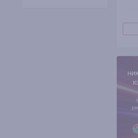
НИК
К
ра