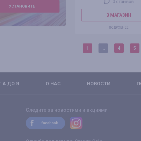
0 отзывов
УСТАНОВИТЬ
В МАГАЗИН
ПОДРОБНЕЕ
1
...
4
5
 А ДО Я
О НАС
НОВОСТИ
П
Следите за новостями и акциями
facebook