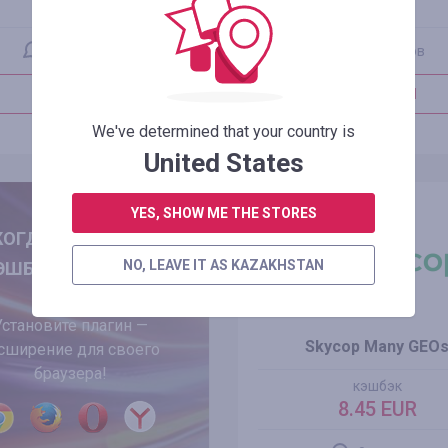
7.50 EUR
4.00%
0 отзывов
0 отзывов
В МАГАЗИН
В МАГАЗИН
We've determined that your country is
ПОДРОБНЕЕ
ПОДРОБНЕЕ
United States
YES, SHOW ME THE STORES
ОГДА НЕ УПУСКАТЬ
NO, LEAVE IT AS KAZAKHSTAN
ЭШБЭК? РЕАЛЬНО!
Установите плагин —
Skycop Many GEO
сширение для своего
браузера!
кэшбэк
8.45 EUR