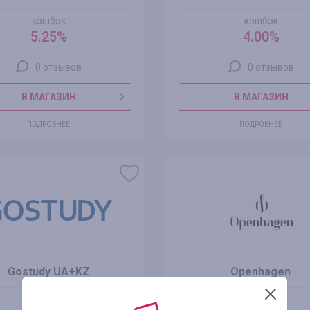
кэшбэк
кэшбэк
5.25%
4.00%
0 отзывов
0 отзывов
В МАГАЗИН
В МАГАЗИН
ПОДРОБНЕЕ
ПОДРОБНЕЕ
Gostudy UA+KZ
Openhagen
кэшбэк
кэшбэк