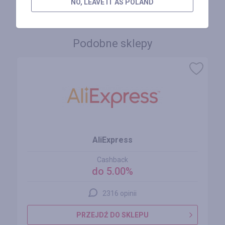
NO, LEAVE IT AS POLAND
Podobne sklepy
AliExpress
Cashback
do 5.00%
2316 opinii
PRZEJDŹ DO SKLEPU