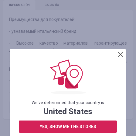
INFORMACIÓN
GARANTÍA
Преимущества для покупателей:
- узнаваемый итальянский бренд.
- Высокое качество материалов, гарантирующее
долговечность и комфорт.
- использование передовых технологий и инновационных
решений.
- стильный и современный дизайн.
- удобные способы оплаты и доставки.
We've determined that your country is
Оплаченный заказ
5.00
%
United States
YES, SHOW ME THE STORES
INICIE SESIÓN PARA DEJAR UNA RESEÑA