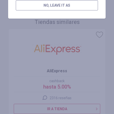
NO, LEAVE IT AS
Tiendas similares
AliExpress
cashback
hasta 5.00%
2316 reseñas
IR A TIENDA