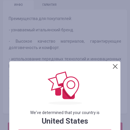
ИНФО
ГАРАНТИЯ
Преимущества для покупателей:
- узнаваемый итальянский бренд.
- Высокое качество материалов, гарантирующее
долговечность и комфорт.
- использование передовых технологий и инновационных
решений.
- стильный и современный дизайн.
- удобные способы оплаты и доставки.
Оплаченный заказ
5.00
%
We've determined that your country is
United States
АВТОРИЗИРУЙТЕСЬ, ЧТОБЫ ОСТАВИТЬ ОТЗЫВ