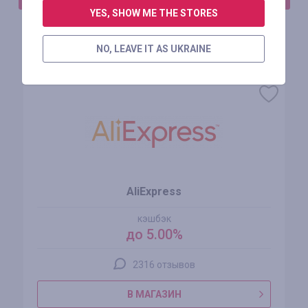
YES, SHOW ME THE STORES
NO, LEAVE IT AS UKRAINE
Похожие магазины
AliExpress
кэшбэк
до 5.00%
2316 отзывов
В МАГАЗИН