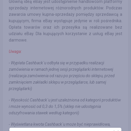
Główną ideą eBay jest udostępnienie handlowcom platformy
sprzedaży internetowej różnorodnych produktów. Podczas
zawarcia umowy kupna-sprzedaży pomiędzy sprzedawcą a
kupującym, firma eBay występuje jedynie w roli pośrednika.
Opłata towarów oraz ich przesyłka są realizowane bez
udziału eBay. Dla kupujących korzystanie z usług eBay jest
darmowe.
Uwaga:
- Wypłata Cashback`u odbyła się w przypadku realizacji
zamówienia w ramach jednej sesji przeglądarki internetowej
(realizacja zamówienia od razu po przejściu do sklepu, przed
zamknięciem zakładki sklepu w przeglądarce, lub samej
przeglądarki)
- Wysokość Cashback`u jest uzależniona od kategorii produktów
i może wynosić od 0,3 do 1,5% (sklep nie udostępnia
odszyfrowania stawek według kategorii)
- Wyświetlana kwota Cashback`u może być nieprawidłowa,
jednak w procesie weryfikacji zostanie podana konkretna kwota.