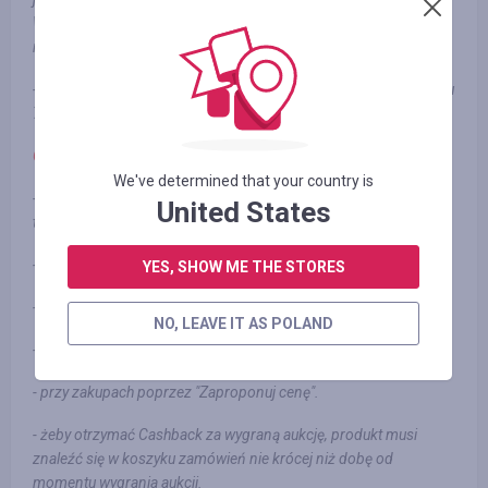
W przypadku realizacji zamówienia na bardzo niską sumę, kwota
naliczonego Cashback`u może wynosić 0.00
$
- Zamówienie zostanie wyświetlone na osobistym profilu, w ciągu
78 godzin od momentów jego złożenia.
Cashback nie jest naliczany za:
We've determined that your country is
- produkty, które uczestniczą w aukcji - «Buy It Now» (Kup to
United States
teraz)
- zamówienie u rosyjskich sprzedawców.
YES, SHOW ME THE STORES
- zamówienie z działu "Daily Deals".
NO, LEAVE IT AS POLAND
- zamówienie realizowane za pomocą snajperów aukcyjnych.
- przy zakupach poprzez "Zaproponuj cenę".
- żeby otrzymać Cashback za wygraną aukcję, produkt musi
znaleźć się w koszyku zamówień nie krócej niż dobę od
momentu wygrania aukcji.