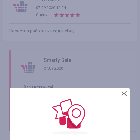
07.09.2020 12:24
Оценка:
Перестал работать вход в eBay.
Smarty Sale
07.09.2020
Здравствуйте!
Рекомендуем переустановить наше
приложение на своем гаджете и повторить
переход, если проблема останется, обратитесь,
пожалуйста, в нашу техническую поддержку,
будем рады помочь.
читать далее