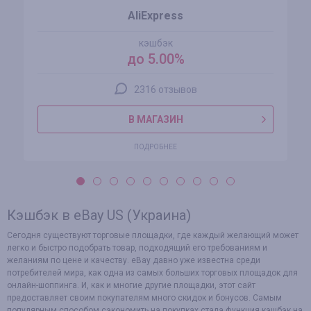
AliExpress
кэшбэк
до 5.00%
2316 отзывов
В МАГАЗИН
ПОДРОБНЕЕ
Кэшбэк в eBay US (Украина)
Сегодня существуют торговые площадки, где каждый желающий может
легко и быстро подобрать товар, подходящий его требованиям и
желаниям по цене и качеству. eBay давно уже известна среди
потребителей мира, как одна из самых больших торговых площадок для
онлайн-шоппинга. И, как и многие другие площадки, этот сайт
предоставляет своим покупателям много скидок и бонусов. Самым
популярным способом сэкономить на покупках стала функция кэшбэк на