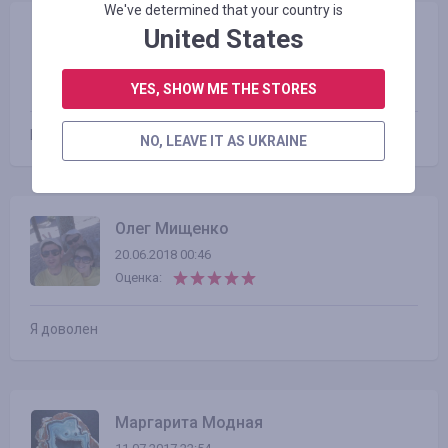
We've determined that your country is
United States
Vitaliy Slobodyanik
19.08.2018 20:50
Оценка:
YES, SHOW ME THE STORES
Все гуд!
NO, LEAVE IT AS UKRAINE
Олег Мищенко
20.06.2018 00:46
Оценка:
Я доволен
Маргарита Модная