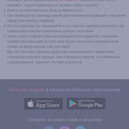
Пройдите регистрацию на
кэшбэк сервисе
. Заполните все поля и
нажмите “зарегистрироваться” (можно через соцсети).
Ищете на сайте магазин eBay, выбираете его.
При переходе на страницу вам будет показана информация о проценте
предоставляемого кэшбэка.
После перехода, вы оказываетесь на главной странице магазина, где
совершаете покупки привычным для вас способом.
Через какое-то время (обычно указывается в правилах получения
кэшбэк при переходе на сайт) вам будет начислена определенная
сумма на виртуальный счет или карту.
Мы настоятельно рекомендуем вам ознакомиться с правилами
получения выплаты прежде, чем совершить покупку, во избежание
недоразумений. Удачного онлайн-шоппинга!
Больше скидок
в нашем мобильном приложении
Следите за новостями и акциями