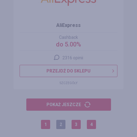
AliExpress
Cashback
do 5.00%
2316 opinii
PRZEJDŹ DO SKLEPU
SZCZEGÓŁY
POKAŻ JESZCZE
1
2
3
4