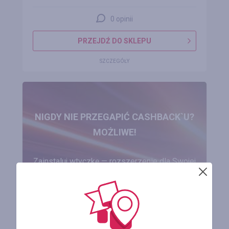
0 opinii
PRZEJDŹ DO SKLEPU
SZCZEGÓŁY
NIGDY NIE PRZEGAPIĆ CASHBACK`U?
MOŻLIWE!
Zainstaluj wtyczkę — rozszerzenie dla Swojej
przeglądarki!
ZAINSTALUJ