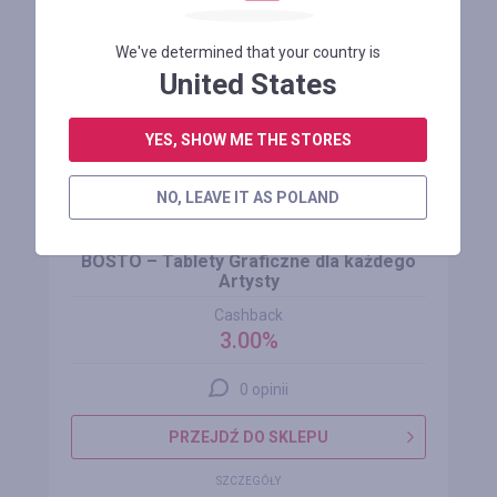
We've determined that your country is
United States
YES, SHOW ME THE STORES
NO, LEAVE IT AS POLAND
BOSTO – Tablety Graficzne dla każdego
Artysty
Cashback
3.00%
0 opinii
PRZEJDŹ DO SKLEPU
SZCZEGÓŁY