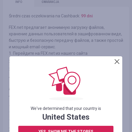
INFO
GWARANCJA
Średni czas oczekiwania na Cashback:
99 dni
FEX.net предлагает анонимную загрузку файлов,
хранение данных пользователей в зашифрованном виде,
быструю и безопасную передачу файлов, а также простой
и мощный email-сервис.
1. Перейдите на FEX.net из нашего сайта
2. Пройдите простую процедуру регистрации
3. Выберите один из представленных пакетов
4. Проведите оплату и получите кешбек от Smarty.Sale
Примечания: кешбек осуществляется при первой покупке
любого пакета от FEX.net
1024 Гб на 3 мес. за 90.00 UAH
We've determined that your country is
1024 Гб на 6 мес. за 180.00 UAH
United States
1024 Гб на 12 мес. за 330.00 UAH
2048 Гб на 12 мес. за 990.00 UAH
YES, SHOW ME THE STORES