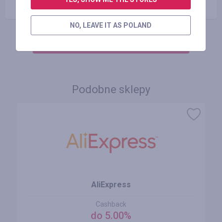
NO, LEAVE IT AS POLAND
ZALOGUJ SIĘ, ŻEBY ZOSTAWIĆ OPINIĘ
Podobne sklepy
AliExpress
Cashback
do 5.00%