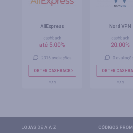
AliExpress
Nord VPN
cashback
cashback
até 5.00%
20.00%
s
2316 avaliações
0 avaliaçõ
CK
OBTER CASHBACK
OBTER CASHB
MAIS
MAIS
LOJAS DE A A Z
CÓDIGOS PROMO