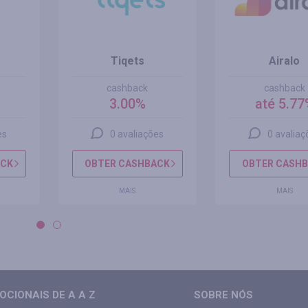
Tiqets
Airalo
cashback
cashback
3.00%
até 5.77
es
0 avaliações
0 avaliaç
ACK
OBTER CASHBACK
OBTER CASH
MAIS
MAIS
CIONAIS DE A A Z
SOBRE NÓS