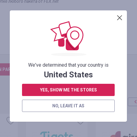
пке любого пакета от FEX.net
We've determined that your country is
N PARA DEIXAR UM COMENTÁRIO
United States
YES, SHOW ME THE STORES
NO, LEAVE IT AS